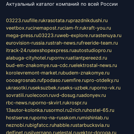
Актуальный каталог компаний по всей России
03223.ru
ufille.ru
krasotata.ru
prazdnikdushi.ru
veetbox.ru
cinemapost.ru
ciam-fr.ru
kraft-you.ru
mega-press.ru
03223.ru
web-explore.ru
rastenuya.ru
eurovision-russia.ru
strah-news.ru
freeride-team.ru
itrack-24.ru
sexshopexpress.ru
autostudiopro.ru
alabuga-cityhotel.ru
pornv.ru
atlantpereezd.ru
bud-em-znakomye.ru
a-cdc.ru
elektrostal-news.ru
korolevremont-market.ru
budem-znakomye.ru
oooagrosnab.ru
fpodaso.ru
emfire.ru
pro-otdelky.ru
ukrasotki.ru
seksuzbek.ru
seks-uzbek.ru
porno-vk.ru
sovratili.ru
olecoon.ru
vd-dosug.ru
adonyev.ru
rbc-news.ru
porno-skvirt.ru
krospr.ru
13autor-kolonka.ru
sormol.ru
2rich.ru
hostel-65.ru
hostserve.ru
porno-na-russkom.ru
mishinlab.ru
neznobi.ru
bigfatcc.ru
habble.ru
starbucksvia.ru
delfinet.ru
silvernano.ru
elestal.ru
vektor-doroga.ru